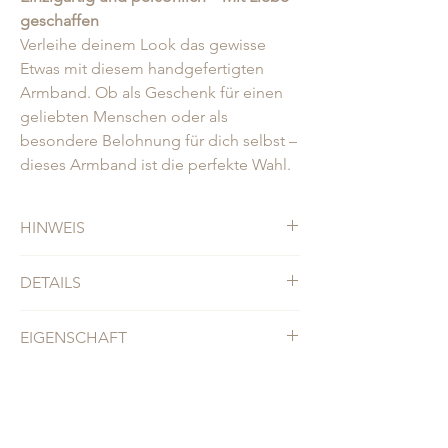
geschaffen
Verleihe deinem Look das gewisse
Etwas mit diesem handgefertigten
Armband. Ob als Geschenk für einen
geliebten Menschen oder als
besondere Belohnung für dich selbst –
dieses Armband ist die perfekte Wahl.
HINWEIS
Jedes Armband wird individuell angefertigt,
DETAILS
leichte Variationen in der Steinfarbe und
Größe sind möglich und unterstreichen die
• ca. 17cm + 3cm
Qualität der Ausführung. Die Farben der
EIGENSCHAFT
• Kunststoffperlen
Produkte können von der Darstellung am
• Jedes Armband ist einzigartig
Bildschirm abweichen.
Material: Süßwasserperlen auf elastischem
Band
Design: klassisches Armband mit
Blumenoptik in ca. 7-9mm