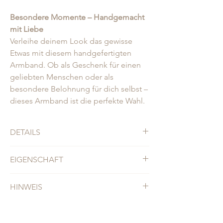
Besondere Momente – Handgemacht
mit Liebe
Verleihe deinem Look das gewisse
Etwas mit diesem handgefertigten
Armband. Ob als Geschenk für einen
geliebten Menschen oder als
besondere Belohnung für dich selbst –
dieses Armband ist die perfekte Wahl.
DETAILS
• ca. 17,5cm + 3cm Verlängerung
EIGENSCHAFT
• Süßwasserperlen, Glasperlen
• Jedes Armband ist einzigartig
Material: Süßwasserperlen
HINWEIS
Design: 6-7mm schlichte Süßwasserperlen
mit Karabiner-Verschluss 925er
Jedes Armband wird individuell angefertigt,
Sterlingsilber, 13k vergoldet. Highlight-
leichte Variationen in der Steinfarbe und
Anhänger ca. 6mm, aus vergoldetem