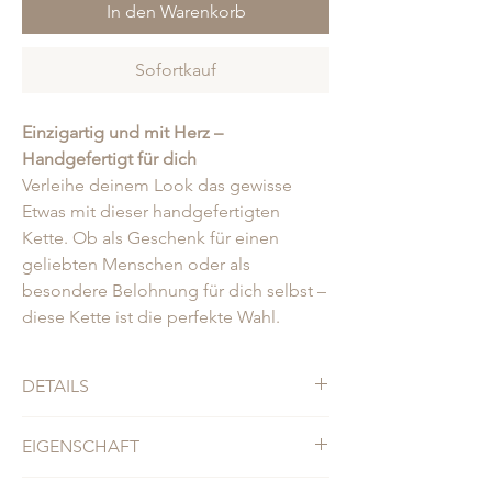
In den Warenkorb
Sofortkauf
Einzigartig und mit Herz –
Handgefertigt für dich
Verleihe deinem Look das gewisse
Etwas mit dieser handgefertigten
Kette. Ob als Geschenk für einen
geliebten Menschen oder als
besondere Belohnung für dich selbst –
diese Kette ist die perfekte Wahl.
DETAILS
• Länge ca. 42cm & 47cm
EIGENSCHAFT
• Süßwasserperlen
• Jede Kette ist einzigartig
Material: Süßwasserperlen, Buchstabe 13k